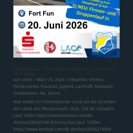
Westernlauf: Streckenverläufe aller Läufe hier
verfügbar
von
stran
|
März 25, 2026
|
Aktuelles
,
Fitness
,
Förderverein
,
Fussball
,
Jugend
,
Lauftreff
,
Radsport
,
Schwimmen
,
Ski
,
Tennis
Hier findet ihr Informationen rund um die Strecken
der Läufe des Westernlaufs 2026. Old Mc Donald's
Lauf, 550m https://www.komoot.com/de-
de/tour/2825070418 Funny Fux Lauf, 1350m
https://www.komoot.com/de-de/tour/2696274009