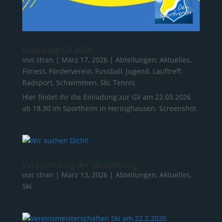
Einladung GV 2026
von
stran
|
März 17, 2026
|
Abteilungen
,
Aktuelles
,
Fitness
,
Förderverein
,
Fussball
,
Jugend
,
Lauftreff
,
Radsport
,
Schwimmen
,
Ski
,
Tennis
Hier findet ihr die Einladung zur GV am 22.03.2026
ab 18.30 im Sportheim in Heringhausen. Screenshot
Versammlung der Skiabteilung
von
stran
|
März 13, 2026
|
Abteilungen
,
Aktuelles
,
Ski