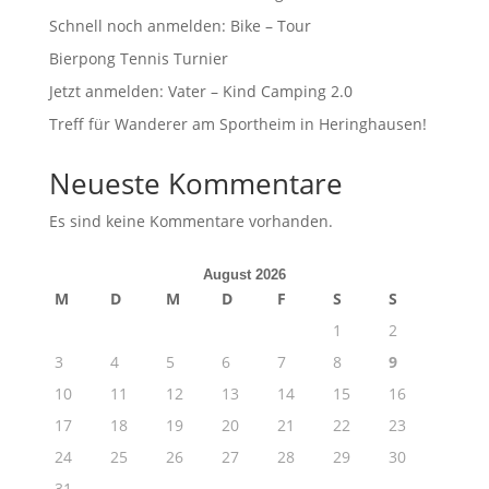
Schnell noch anmelden: Bike – Tour
Bierpong Tennis Turnier
Jetzt anmelden: Vater – Kind Camping 2.0
Treff für Wanderer am Sportheim in Heringhausen!
Neueste Kommentare
Es sind keine Kommentare vorhanden.
August 2026
M
D
M
D
F
S
S
1
2
3
4
5
6
7
8
9
10
11
12
13
14
15
16
17
18
19
20
21
22
23
24
25
26
27
28
29
30
31