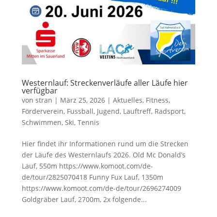
Westernlauf: Streckenverläufe aller Läufe hier
verfügbar
von
stran
|
März 25, 2026
|
Aktuelles
,
Fitness
,
Förderverein
,
Fussball
,
Jugend
,
Lauftreff
,
Radsport
,
Schwimmen
,
Ski
,
Tennis
Hier findet ihr Informationen rund um die Strecken
der Läufe des Westernlaufs 2026. Old Mc Donald’s
Lauf, 550m https://www.komoot.com/de-
de/tour/2825070418 Funny Fux Lauf, 1350m
https://www.komoot.com/de-de/tour/2696274009
Goldgräber Lauf, 2700m, 2x folgende...