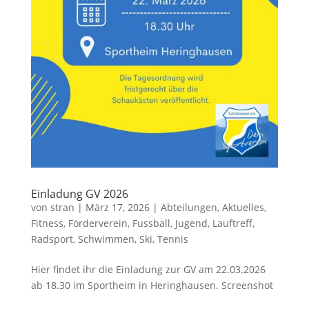
Einladung GV 2026
von
stran
|
März 17, 2026
|
Abteilungen
,
Aktuelles
,
Fitness
,
Förderverein
,
Fussball
,
Jugend
,
Lauftreff
,
Radsport
,
Schwimmen
,
Ski
,
Tennis
Hier findet ihr die Einladung zur GV am 22.03.2026
ab 18.30 im Sportheim in Heringhausen. Screenshot