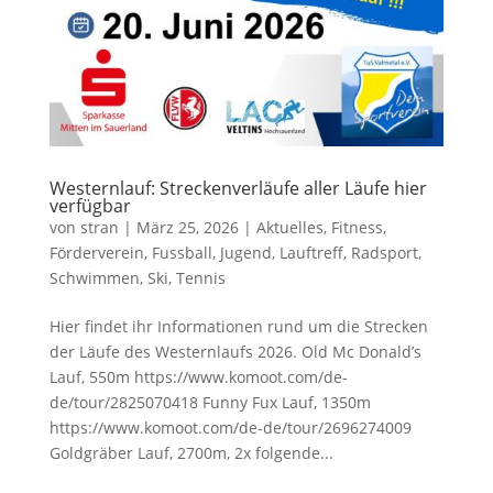
Westernlauf: Streckenverläufe aller Läufe hier
verfügbar
von
stran
|
März 25, 2026
|
Aktuelles
,
Fitness
,
Förderverein
,
Fussball
,
Jugend
,
Lauftreff
,
Radsport
,
Schwimmen
,
Ski
,
Tennis
Hier findet ihr Informationen rund um die Strecken
der Läufe des Westernlaufs 2026. Old Mc Donald’s
Lauf, 550m https://www.komoot.com/de-
de/tour/2825070418 Funny Fux Lauf, 1350m
https://www.komoot.com/de-de/tour/2696274009
Goldgräber Lauf, 2700m, 2x folgende...