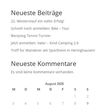
Neueste Beiträge
22. Westernlauf ein voller Erfolg!
Schnell noch anmelden: Bike – Tour
Bierpong Tennis Turnier
Jetzt anmelden: Vater – Kind Camping 2.0
Treff für Wanderer am Sportheim in Heringhausen!
Neueste Kommentare
Es sind keine Kommentare vorhanden.
August 2026
M
D
M
D
F
S
S
1
2
3
4
5
6
7
8
9