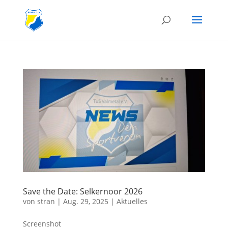
Save the Date: Selkernoor 2026
von
stran
|
Aug. 29, 2025
|
Aktuelles
Screenshot