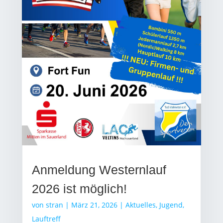
Anmeldung Westernlauf
2026 ist möglich!
von
stran
|
März 21, 2026
|
Aktuelles
,
Jugend
,
Lauftreff